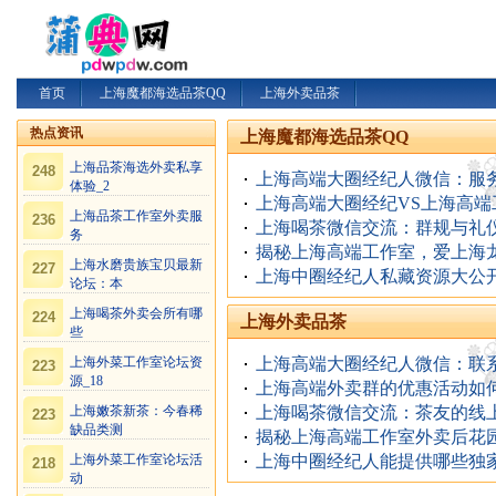
首页
上海魔都海选品茶QQ
上海外卖品茶
热点资讯
上海魔都海选品茶QQ
上海品茶海选外卖私享
248
上海高端大圈经纪人微信：服务1
体验_2
上海高端大圈经纪VS上海高
上海品茶工作室外卖服
236
上海喝茶微信交流：群规与礼
务
揭秘上海高端工作室，爱上海
上海水磨贵族宝贝最新
227
上海中圈经纪人私藏资源大公
论坛：本
上海喝茶外卖会所有哪
224
上海外卖品茶
些
上海高端大圈经纪人微信：联
上海外菜工作室论坛资
223
源_18
上海高端外卖群的优惠活动如
上海喝茶微信交流：茶友的线
上海嫩茶新茶：今春稀
223
缺品类测
揭秘上海高端工作室外卖后花
上海中圈经纪人能提供哪些独
上海外菜工作室论坛活
218
动