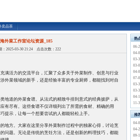
外卖品茶
热
海外菜工作室论坛资源_185
06-
2025-03-30 21:24 点击次数：222
04-
03-
03-
04-
且充满活力的交流平台，汇聚了众多关于外菜制作、创意与行业
07-
初涉外菜领域的新手，还是经验丰富的专业厨师，都能找到对自
03-
03-
04-
各类地道的外菜食谱。从法式的精致牛排到意式的经典披萨，从
11-
，应有尽有。这些食谱不仅详细列出了所需的食材、精确的用
技巧提示，让每一个想要尝试的人都能轻松上手。
推
04-
艺的地方。大家在这里分享外菜制作过程中的独家心得，讨论烹
04-
面的问题。无论是传统的烹饪方法，还是创新的料理技巧，都能
09-
的碰撞。