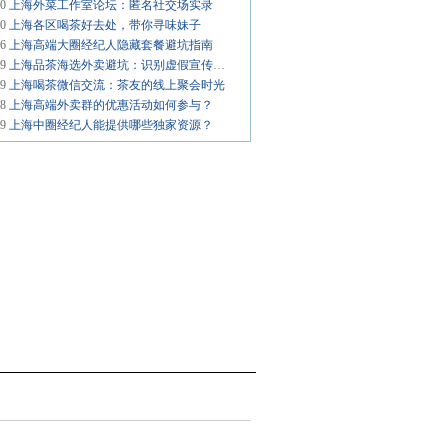
30
上海外菜工作室论坛：匿名社交场实录
30
上海各区喝茶好去处，带你寻味妹子
06
上海高端大圈经纪人隐藏套餐避坑指南
09
上海品茶海选外卖避坑：识别虚假宣传技巧
29
上海喝茶微信交流：茶友的线上聚会时光
08
上海高端外卖群的优惠活动如何参与？
09
上海中圈经纪人能提供哪些独家资源？