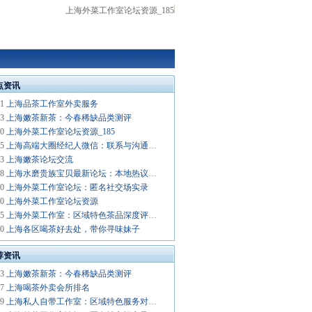
上海外菜工作室论坛资源_185
点资讯
21
上海品茶工作室外卖服务
03
上海嫩茶新茶：今春稀缺品类测评
30
上海外菜工作室论坛资源_185
05
上海高端大圈经纪人微信：联系与沟通技巧
03
上海嫩茶论坛交流
08
上海水磨贵族宝贝最新论坛：本地热议话题
30
上海外菜工作室论坛：匿名社交场实录
30
上海外菜工作室论坛资源
15
上海外菜工作室：区域特色茶品深度评测_46
30
上海各区喝茶好去处，带你寻味妹子
荐资讯
03
上海嫩茶新茶：今春稀缺品类测评
27
上海喝茶外卖会所排名
19
上海私人自带工作室：区域特色服务对比_323